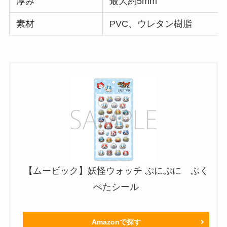
厚み
最大約5mm
素材
PVC、ウレタン樹脂
【ムービック】妖怪ウォッチ ぷにぷに ぷく
ぺたシール
Amazonで探す