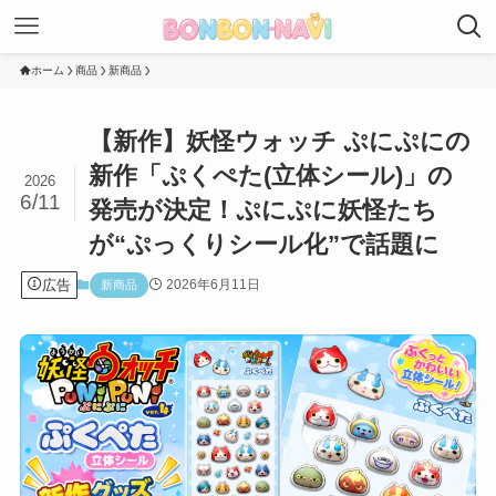
ホーム
商品
新商品
【新作】妖怪ウォッチ ぷにぷにの
新作「ぷくぺた(立体シール)」の
2026
6/11
発売が決定！ぷにぷに妖怪たち
が“ぷっくりシール化”で話題に
広告
2026年6月11日
新商品