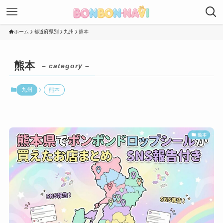
ホーム
都道府県別
九州
熊本
熊本
– category –
九州
熊本
熊本