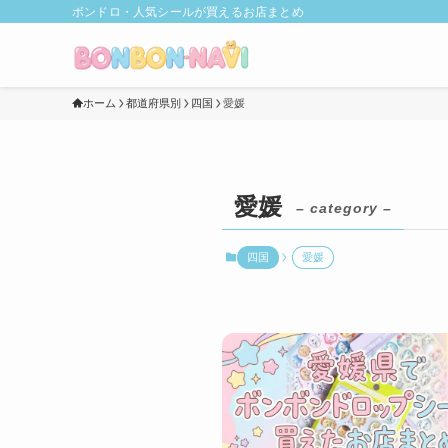
ボンドロ・人気シールが買えるお店まとめ
ホーム
都道府県別
四国
愛媛
愛媛
– category –
四国
愛媛