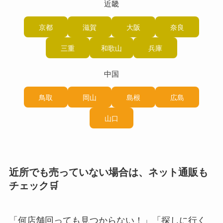
近畿
京都
滋賀
大阪
奈良
三重
和歌山
兵庫
中国
鳥取
岡山
島根
広島
山口
近所でも売っていない場合は、ネット通販も
チェック🛒
「何店舗回っても見つからない！」「探しに行く