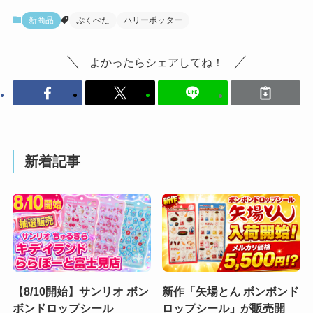
新商品
ぷくぺた
ハリーポッター
よかったらシェアしてね！
新着記事
【8/10開始】サンリオ ボン
新作「矢場とん ボンボンド
ボンドロップシール
ロップシール」が販売開