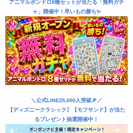
アニマルボンドロ8種セットが当たる「無料ガチ
ャ」開催中！早いもの勝ち✨
＼公式LINE25,000人突破🎉／
【ディズニークラシック
】
【モフサンド】が当た
るプレゼント抽選開催中！