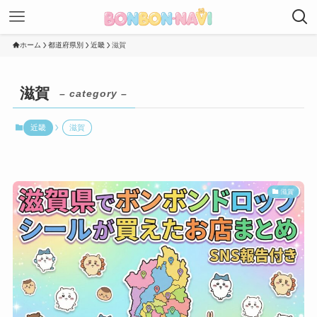
ホーム
都道府県別
近畿
滋賀
滋賀
– category –
近畿
滋賀
滋賀