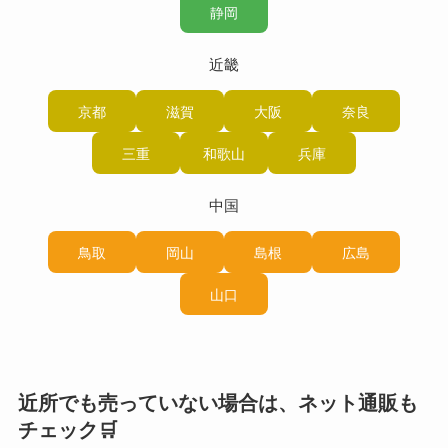
静岡
近畿
京都
滋賀
大阪
奈良
三重
和歌山
兵庫
中国
鳥取
岡山
島根
広島
山口
近所でも売っていない場合は、ネット通販も
チェック🛒