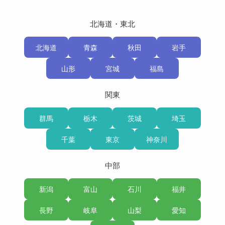
北海道・東北
北海道
青森
秋田
岩手
山形
宮城
福島
関東
群馬
栃木
茨城
埼玉
千葉
東京
神奈川
中部
新潟
富山
石川
福井
長野
岐阜
山梨
愛知