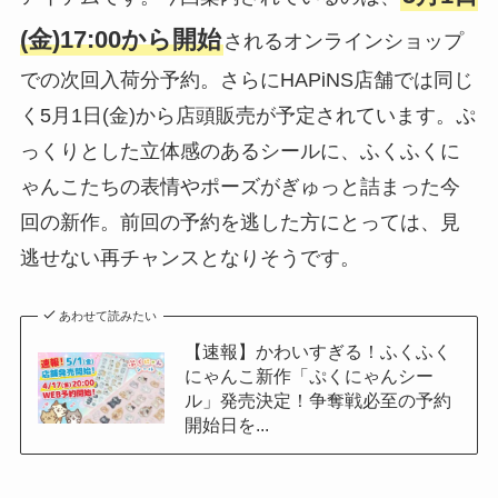
(金)17:00から開始
されるオンラインショップ
での次回入荷分予約。さらにHAPiNS店舗では同じ
く5月1日(金)から店頭販売が予定されています。ぷ
っくりとした立体感のあるシールに、ふくふくに
ゃんこたちの表情やポーズがぎゅっと詰まった今
回の新作。前回の予約を逃した方にとっては、見
逃せない再チャンスとなりそうです。
あわせて読みたい
【速報】かわいすぎる！ふくふく
にゃんこ新作「ぷくにゃんシー
ル」発売決定！争奪戦必至の予約
開始日を...