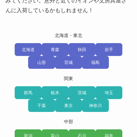
みてください。意外と近くのイオンや文房具屋さ
んに入荷しているかもしれません！
北海道・東北
北海道
青森
秋田
岩手
山形
宮城
福島
関東
群馬
栃木
茨城
埼玉
千葉
東京
神奈川
中部
新潟
富山
石川
福井