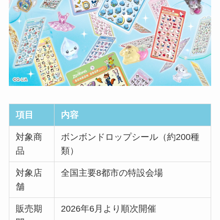
項目
内容
対象商
ボンボンドロップシール（約200種
品
類）
対象店
全国主要8都市の特設会場
舗
販売期
2026年6月より順次開催