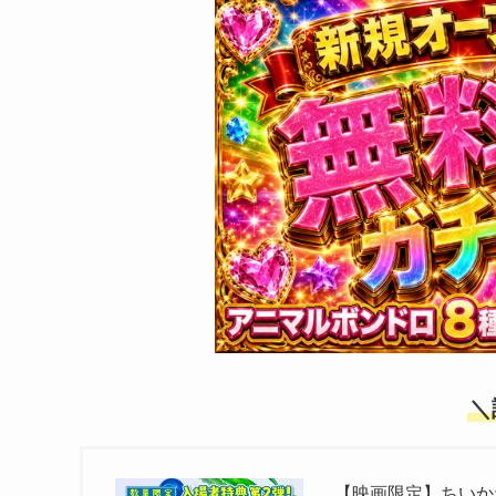
＼
【映画限定】ちいか