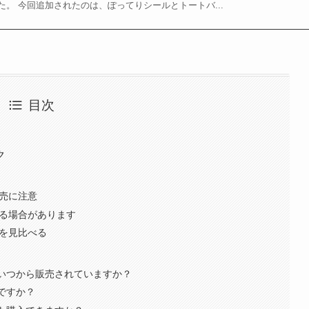
。 今回追加されたのは、ぽってりシールとトートバ...
目次
ク
完売に注意
れる場合があります
態を見比べる
はいつから販売されていますか？
らですか？