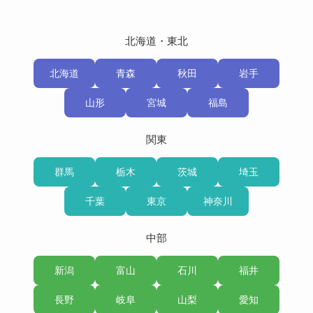
北海道・東北
北海道
青森
秋田
岩手
山形
宮城
福島
関東
群馬
栃木
茨城
埼玉
千葉
東京
神奈川
中部
新潟
富山
石川
福井
長野
岐阜
山梨
愛知