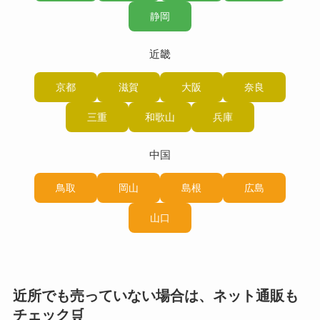
静岡
近畿
京都
滋賀
大阪
奈良
三重
和歌山
兵庫
中国
鳥取
岡山
島根
広島
山口
近所でも売っていない場合は、ネット通販も
チェック🛒