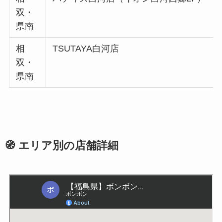
双・
県南
相
TSUTAYA白河店
双・
県南
🧭 エリア別の店舗詳細