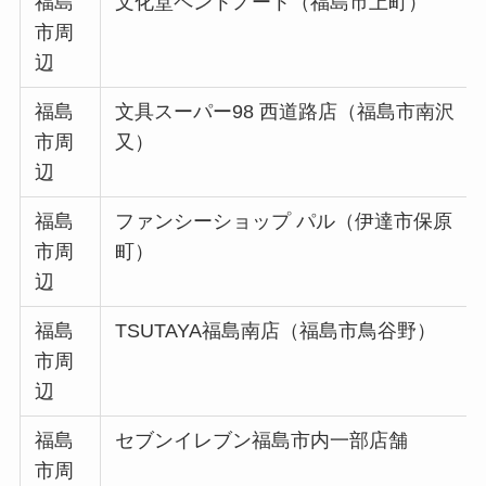
福島
文化堂ペントノート（福島市上町）
市周
辺
福島
文具スーパー98 西道路店（福島市南沢
市周
又）
辺
福島
ファンシーショップ パル（伊達市保原
市周
町）
辺
福島
TSUTAYA福島南店（福島市鳥谷野）
市周
辺
福島
セブンイレブン福島市内一部店舗
市周