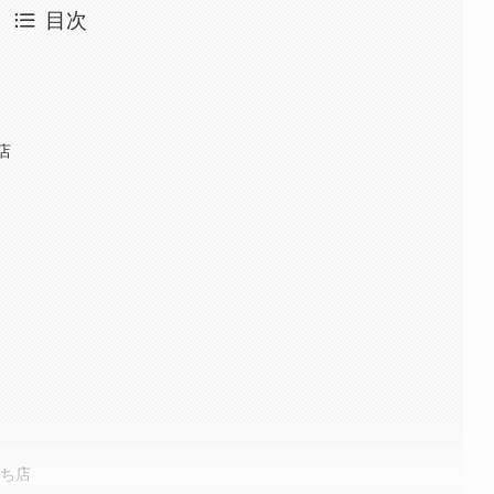
目次
店
まち店