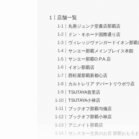
店舗一覧
丸善ジュンク堂書店那覇店
ドン・キホーテ国際通り店
ヴィレッジヴァンガードイオン那覇
サンエー那覇メインプレイス本館
サンエー那覇O.P.A.店
イオン那覇店
西松屋那覇新都心店
カルトレリア デパートリウボウ店
TSUTAYA首里店
TSUTAYA小禄店
ブックオフ那覇与儀店
ブックオフ那覇小禄店
アニメイト那覇店
サンスター文具のお店 那覇おもろ