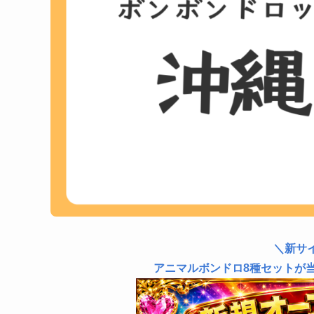
＼新サ
アニマルボンドロ8種セットが