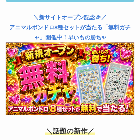
＼新サイトオープン記念🎉／
アニマルボンドロ8種セットが当たる「無料ガチ
ャ」開催中！早いもの勝ち✨
＼話題の新作／