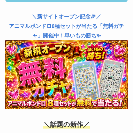
＼新サイトオープン記念🎉／
アニマルボンドロ8種セットが当たる「無料ガチ
ャ」開催中！早いもの勝ち✨
＼話題の新作／