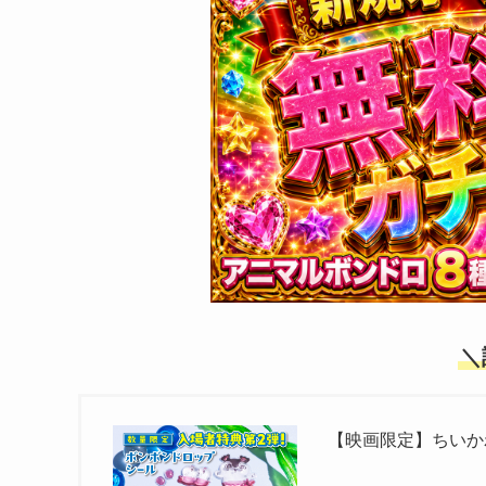
＼
【映画限定】ちいか