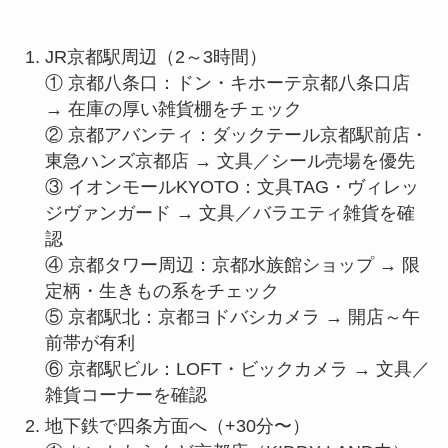
JR京都駅周辺（2～3時間）
① 京都八条口：ドン・キホーテ京都八条口店
→ 在庫の厚い雑貨棚をチェック
② 京都アバンティ：ダックテール京都駅前店・
東急ハンズ京都店 → 文具／シール売場を優先
③ イオンモールKYOTO：文具TAG・ヴィレッ
ジヴァンガード → 文具／バラエティ雑貨を確
認
④ 京都タワー周辺：京都水族館ショップ → 限
定柄・生きもの系をチェック
⑤ 京都駅北：京都ヨドバシカメラ → 開店～午
前帯が有利
⑥ 京都駅ビル：LOFT・ビックカメラ → 文具／
雑貨コーナーを確認
地下鉄で四条方面へ（+30分〜）