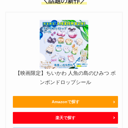
＼話題の新作／
【映画限定】ちいかわ 人魚の島のひみつ ボ
ンボンドロップシール
Amazonで探す
楽天で探す