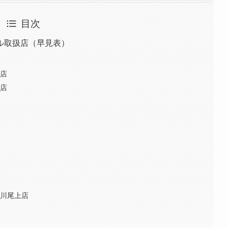
目次
ル取扱店（早見表）
石店
石店
古川尾上店