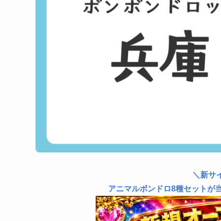
＼新サ
アニマルボンドロ8種セットが