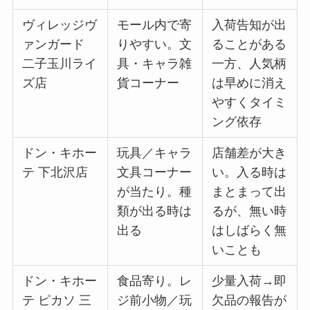
ヴィレッジヴ
モール内で寄
入荷告知が出
ァンガード
りやすい。文
ることがある
二子玉川ライ
具・キャラ雑
一方、人気柄
ズ店
貨コーナー
は早めに消え
やすくタイミ
ング依存
ドン・キホー
玩具／キャラ
店舗差が大き
テ 下北沢店
文具コーナー
い。入る時は
が当たり。種
まとまって出
類が出る時は
るが、無い時
出る
はしばらく無
いことも
ドン・キホー
食品寄り。レ
少量入荷→即
テ ピカソ 三
ジ前小物／玩
欠品の報告が