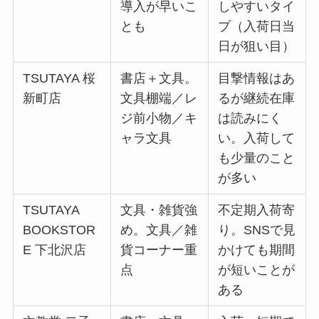
導入が早いこ
しやすいタイ
とも
プ（入荷日当
日が狙い目）
TSUTAYA 桜
書店＋文具。
目撃情報はあ
新町店
文具棚端／レ
るが継続在庫
ジ前小物／キ
は読みにく
ャラ文具
い。入荷して
も少量のこと
が多い
TSUTAYA
文具・雑貨強
不定期入荷寄
BOOKSTOR
め。文具／雑
り。SNSで見
E 下北沢店
貨コーナー重
かけても期間
点
が短いことが
ある