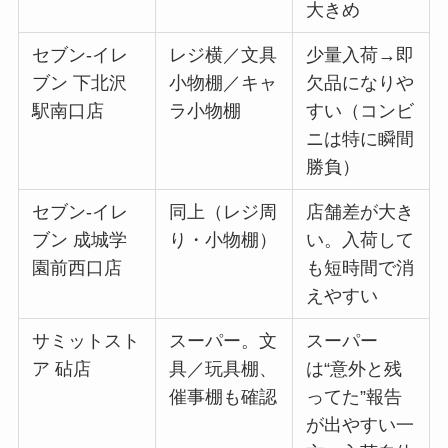
大きめ
セブン-イレ
レジ横／文具
少量入荷→即
ブン 下北沢
小物棚／キャ
欠品になりや
駅南口店
ラ小物棚
すい（コンビ
ニは特に瞬間
勝負）
セブン-イレ
同上（レジ周
店舗差が大き
ブン 成城学
り・小物棚）
い。入荷して
園前西口店
も短時間で消
えやすい
サミットスト
スーパー。文
スーパー
ア 砧店
具／玩具棚、
は“意外と残
催事棚も確認
ってた”報告
が出やすい一