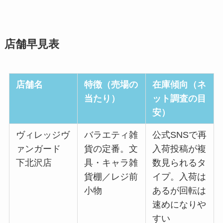
店舗早見表
店舗名
特徴（売場の
在庫傾向（ネ
当たり）
ット調査の目
安）
ヴィレッジヴ
バラエティ雑
公式SNSで再
ァンガード
貨の定番。文
入荷投稿が複
下北沢店
具・キャラ雑
数見られるタ
貨棚／レジ前
イプ。入荷は
小物
あるが回転は
速めになりや
すい