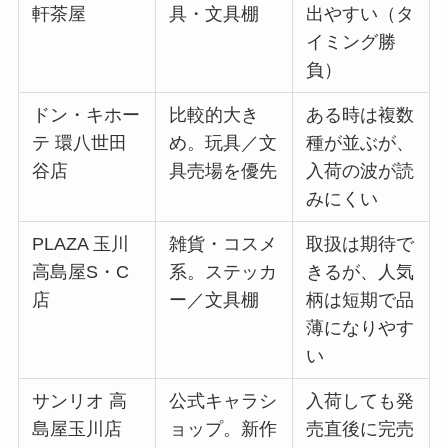
軒茶屋
具・文具棚
出やすい（タ
イミング勝
負）
ドン・キホー
比較的大き
ある時は複数
テ 環八世田
め。玩具／文
種が並ぶが、
谷店
具売場を優先
入荷の波が読
みにくい
PLAZA 玉川
雑貨・コスメ
取扱は期待で
高島屋S・C
系。ステッカ
きるが、人気
店
ー／文具棚
柄は短期で品
薄になりやす
い
サンリオ 高
公式キャラシ
入荷しても発
島屋玉川店
ョップ。新作
売直後に完売