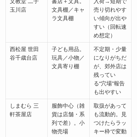
文教堂 二子
書店＋文具。
入荷→短期で
玉川店
文具棚／キャ
売り切れやす
ラ文具棚
い傾向が出や
すい（回転速
め想定）
西松屋 世田
子ども用品。
不定期・少量
谷千歳台店
玩具／小物／
になりがちだ
文具寄り棚
が、郊外店は
残ってい
る“穴場”報告
も出やすい
しまむら 三
服飾中心（雑
取扱があって
軒茶屋店
貨は店舗・系
も流動的。見
列で差）。小
つけたらラッ
物売場
キー枠で変動