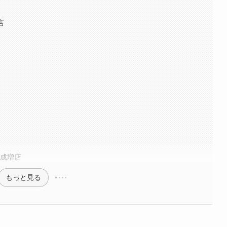
店
友成増店
もっと見る