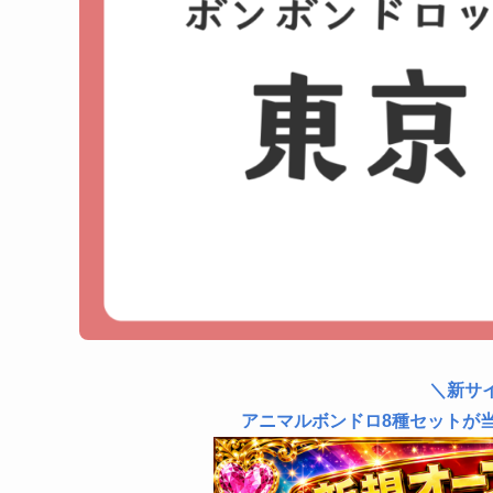
＼新サ
アニマルボンドロ8種セットが