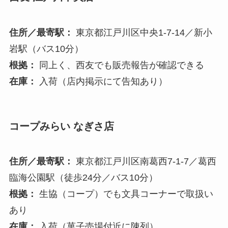
住所／最寄駅：
東京都江戸川区中央1-7-14／新小
岩駅（バス10分）
根拠：
同上く、西友でも販売報告が確認できる
在庫：
入荷（店内掲示にて告知あり）
コープみらい なぎさ店
住所／最寄駅：
東京都江戸川区南葛西7-1-7／葛西
臨海公園駅（徒歩24分／バス10分）
根拠：
生協（コープ）でも文具コーナーで取扱い
あり
在庫：
入荷（菓子売場付近に陳列）