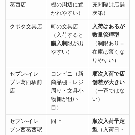
葛西店
棚の周辺に置
充間隔は店舗
かれやすい）
次第）
クボタ文具店
町の文具店
入荷はあるが
（入荷すると
数量管理型
購入制限
が出
（制限あり＝
やすい）
在庫は薄くな
りやすい）
セブン-イレ
コンビニ（新
順次入荷で店
ブン葛西駅前
商品棚・レジ
舗差が大きい
店
周り・文具小
（一斉ではな
物棚が狙い
い）
目）
セブン-イレ
同上
順次入荷予定
ブン西葛西駅
型
（入荷日・