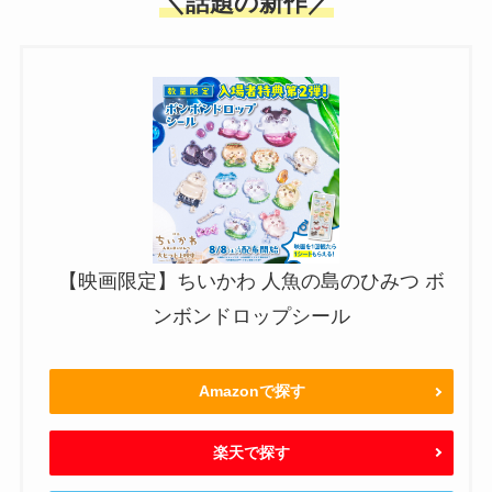
＼話題の新作／
【映画限定】ちいかわ 人魚の島のひみつ ボ
ンボンドロップシール
Amazonで探す
楽天で探す