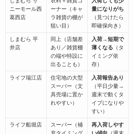
しまむら サ
衣料＋雑貨コ
入荷しても少
ニーモール西
ーナー（キャ
量になりがち
葛西店
ラ雑貨の棚が
（見つけたら
狙い目）
即確保向き）
しまむら 平
同上（店舗差
入荷→短期で
井店
あり／雑貨棚
薄くなる
（タ
の端や特設に
イミング依
出ることも）
存）
ライフ瑞江店
住宅地の大型
入荷報告あり
スーパー（文
（平日少量→
具売場に置か
週末で動くタ
れやすい）
イプになりや
すい）
ライフ船堀店
スーパー（補
再入荷しやす
充タイミング
い傾向
（週末