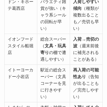
ドン・キホー
バラエティ雑
入荷しやすい
テ葛西店
貨が強い（キ
傾向
（種類が
ャラ系シール
複数出ること
の回転が早
も／売切も早
い）
い）
イオンフード
総合スーパー
入荷→売切の
スタイル船堀
（
文具・玩具
波
（週末前後
店
寄り
の棚で遭
に補充される
遇しやすい）
ことがある）
イトーヨーカ
駅近の総合ス
再入荷の可能
ドー小岩店
ーパー（文具
性あり
（告知
コーナーを見
が出ることも
に行きやす
／完売しやす
い）
い）