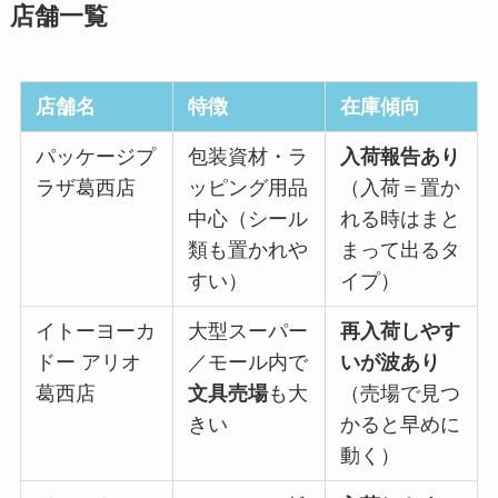
店舗一覧
店舗名
特徴
在庫傾向
パッケージプ
包装資材・ラ
入荷報告あり
ラザ葛西店
ッピング用品
（入荷＝置か
中心（シール
れる時はまと
類も置かれや
まって出るタ
すい）
イプ）
イトーヨーカ
大型スーパー
再入荷しやす
ドー アリオ
／モール内で
いが波あり
葛西店
文具売場
も大
（売場で見つ
きい
かると早めに
動く）