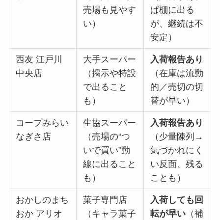
売場も見やす
ば棚に出る
い）
が、継続は不
安定）
西友 江戸川
大手スーパー
入荷報告あり
中央店
（掲示や特設
（在庫は流動
で出ること
的／売切の切
も）
替が早い）
コープみらい
生協スーパー
入荷報告あり
なぎさ店
（売場の“つ
（少量陳列→
いで買い”動
気づかれにく
線に出ること
い反面、残る
も）
ことも）
おかしのまち
菓子専門店
入荷しても回
おか アリオ
（キャラ菓子
転が早い
（補