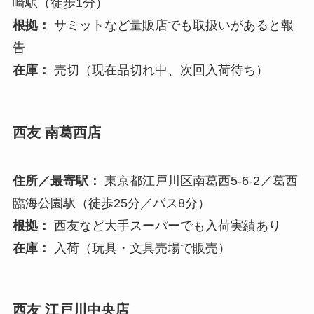
崎駅（徒歩1分）
根拠：
サミットなど量販店でも取扱いがあると報
告
在庫：
売切（現在品切れ中、次回入荷待ち）
西友 南葛西店
住所／最寄駅：
東京都江戸川区南葛西5-6-2／葛西
臨海公園駅（徒歩25分／バス8分）
根拠：
西友など大手スーパーでも入荷実績あり
在庫：
入荷（玩具・文具売場で販売）
西友 江戸川中央店