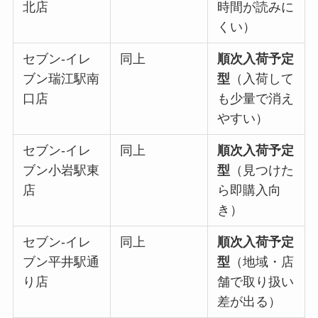
北店
時間が読みに
くい）
セブン-イレ
同上
順次入荷予定
ブン瑞江駅南
型
（入荷して
口店
も少量で消え
やすい）
セブン-イレ
同上
順次入荷予定
ブン小岩駅東
型
（見つけた
店
ら即購入向
き）
セブン-イレ
同上
順次入荷予定
ブン平井駅通
型
（地域・店
り店
舗で取り扱い
差が出る）