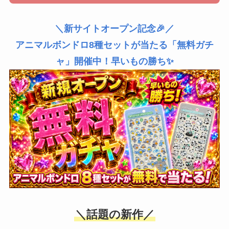
＼新サイトオープン記念🎉／
アニマルボンドロ8種セットが当たる「無料ガチ
ャ」開催中！早いもの勝ち✨
＼話題の新作／