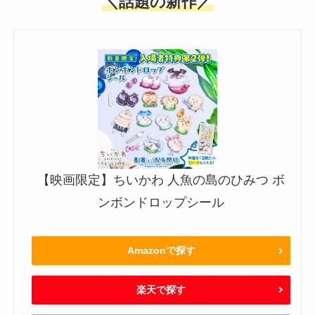
＼話題の新作／
【映画限定】ちいかわ 人魚の島のひみつ ボ
ンボンドロップシール
Amazonで探す
楽天で探す