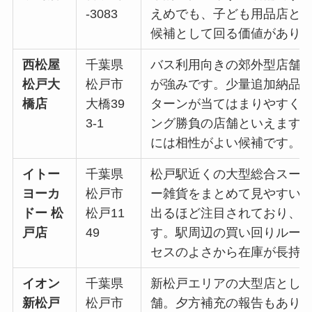
-3083
えめでも、子ども用品店と
候補として回る価値があり
西松屋
千葉県
バス利用向きの郊外型店舗
松戸大
松戸市
が強みです。少量追加納品
橋店
大橋39
ターンが当てはまりやすく
3-1
ング勝負の店舗といえます
には相性がよい候補です。
イトー
千葉県
松戸駅近くの大型総合スー
ヨーカ
松戸市
ー雑貨をまとめて見やすい店
ドー 松
松戸11
出るほど注目されており、
戸店
49
す。駅周辺の買い回りルー
セスのよさから在庫が長持
イオン
千葉県
新松戸エリアの大型店とし
新松戸
松戸市
舗。夕方補充の報告もあり