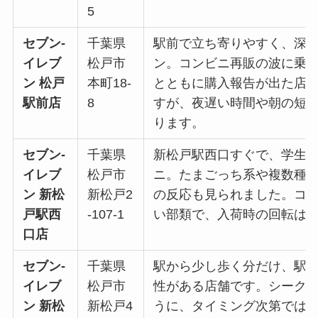
5
セブン‐
千葉県
駅前で立ち寄りやすく、深
イレブ
松戸市
ン。コンビニ再販の波に乗
ン 松戸
本町18-
とともに購入報告が出た店
駅前店
8
すが、夜遅い時間や朝の短
ります。
セブン‐
千葉県
新松戸駅西口すぐで、学生
イレブ
松戸市
ニ。たまごっち系や複数種
ン 新松
新松戸2
の反応も見られました。コ
戸駅西
-107-1
い部類で、入荷時の回転は
口店
セブン‐
千葉県
駅から少し歩く分だけ、駅
イレブ
松戸市
性がある店舗です。シーク
ン 新松
新松戸4
うに、タイミング次第では