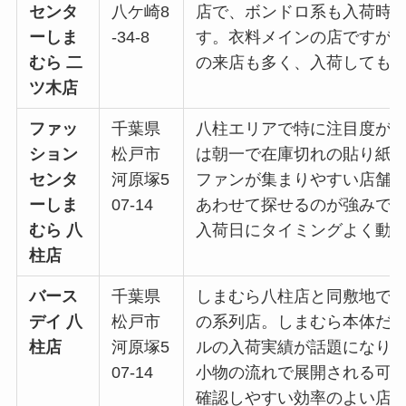
センタ
八ケ崎8
店で、ボンドロ系も入荷時
ーしま
-34-8
す。衣料メインの店ですが
むら 二
の来店も多く、入荷しても
ツ木店
ファッ
千葉県
八柱エリアで特に注目度が
ション
松戸市
は朝一で在庫切れの貼り紙
センタ
河原塚5
ファンが集まりやすい店舗
ーしま
07-14
あわせて探せるのが強みで
むら 八
入荷日にタイミングよく動
柱店
バース
千葉県
しまむら八柱店と同敷地で
デイ 八
松戸市
の系列店。しまむら本体だ
柱店
河原塚5
ルの入荷実績が話題になり
07-14
小物の流れで展開される可
確認しやすい効率のよい店