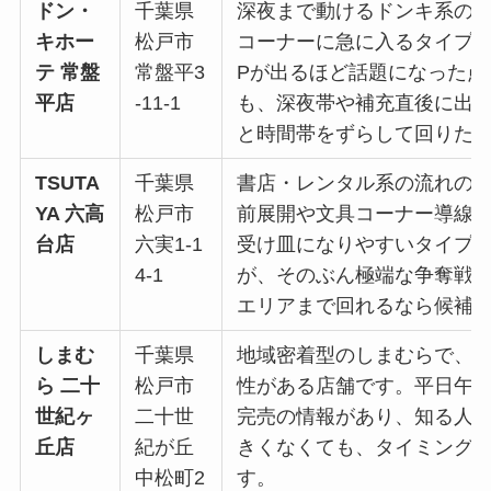
ドン・
千葉県
深夜まで動けるドンキ系の
キホー
松戸市
コーナーに急に入るタイプの
テ 常盤
常盤平3
Pが出るほど話題になった点
平店
-11-1
も、深夜帯や補充直後に出
と時間帯をずらして回りた
TSUTA
千葉県
書店・レンタル系の流れの
YA 六高
松戸市
前展開や文具コーナー導線
台店
六実1-1
受け皿になりやすいタイプ
4-1
が、そのぶん極端な争奪戦
エリアまで回れるなら候補
しまむ
千葉県
地域密着型のしまむらで、
ら 二十
松戸市
性がある店舗です。平日午
世紀ヶ
二十世
完売の情報があり、知る人
丘店
紀が丘
きくなくても、タイミング
中松町2
す。