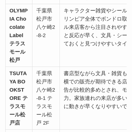
OLYMP
千葉県
キャラクター雑貨やシール
IA Cho
松戸市
リンピア全体でボンドロ取
colate
八ケ崎2
ル来店客から注目されやす
Label
-8-2
と反応が早く、文具・シー
テラス
ておくと見つけやすいタイ
モール
松戸
TSUTA
千葉県
書店型ながら文具・雑貨も
YA BO
松戸市
横での販売が期待できる店舗で
OKST
八ケ崎2
告が比較的多めとされ、モ
ORE テ
-8-1 テ
力。家族連れの来店が多い
ラスモ
ラスモ
に動きが早くなりやすいで
ール松
ール松
戸店
戸 2F