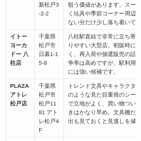
新松戸3
狙う価値があります。スー
-2-2
く玩具や季節コーナー周辺
ない分だけ少し落ち着いて
イトー
千葉県
八柱駅直結で非常に立ち寄
ヨーカ
松戸市
りやすい大型店。初販時に
ドー 八
日暮1-1
く、再入荷や抽選販売の話
柱店
5-8
争率は高めですが、駅利用
には強い候補です。
PLAZA
千葉県
トレンド文具やキャラクター
アトレ
松戸市
のような見た目重視のシー
松戸店
松戸11
で立地がよく、買い物つい
81 アト
きはかなり早め。文具棚だ
レ松戸4
出も見ておくと見逃しを減
F