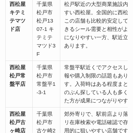
西松屋
千葉県
松戸駅近の大型商業施設内
キテミ
松戸市
すい西松屋。全国的に西松
テマツ
松戸13
この店舗も比較的安定して
ド店
07-1 キ
きるシール需要と相性がよ
テミテ
になりやすい一方、駅近立
マツド3
あります。
F
西松屋
千葉県
常盤平駅近くでアクセスし
松戸常
松戸市
報や購入制限の話題もあり
盤平店
常盤平1
す。入荷時はある程度まと
-3-1
のぶん探している人も多く
た方が成果につながりやす
西松屋
千葉県
郊外寄りで、駅前店より落
松戸古
松戸市
リ在庫検索や電話確認で存
ヶ崎店
古ケ崎2
用的に狙いやすい店舗です