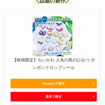
＼話題の新作／
【映画限定】ちいかわ 人魚の島のひみつ ボ
ンボンドロップシール
Amazonで探す
楽天で探す