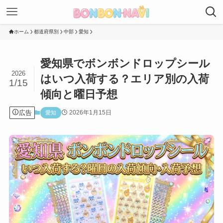
ホーム
都道府県別
中部
愛知
愛知県でボンボンドロップシール
2026
はいつ入荷する？エリア別の入荷
1/15
傾向と曜日予想
広告
2026年1月15日
愛知