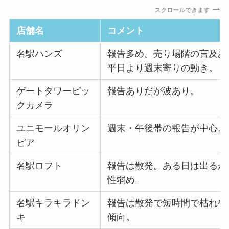
スクロールできます
店舗名
コメント
名駅ハンズ
報告多め。売り場階の言及あ
平日より週末寄りの動き。
ゲートタワービッ
報告ありだが波あり。
クカメラ
ユニモールオリン
週末・午後帯の報告が中心。
ピア
名駅ロフト
報告は散発。ある日は出るが
性弱め。
名駅キラキラドン
報告は散発で短時間で枯れや
キ
傾向。