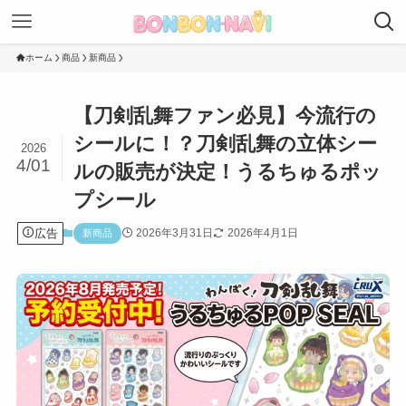
ホーム
商品
新商品
【刀剣乱舞ファン必見】今流行の
シールに！？刀剣乱舞の立体シー
2026
4/01
ルの販売が決定！うるちゅるポッ
プシール
広告
2026年3月31日
2026年4月1日
新商品