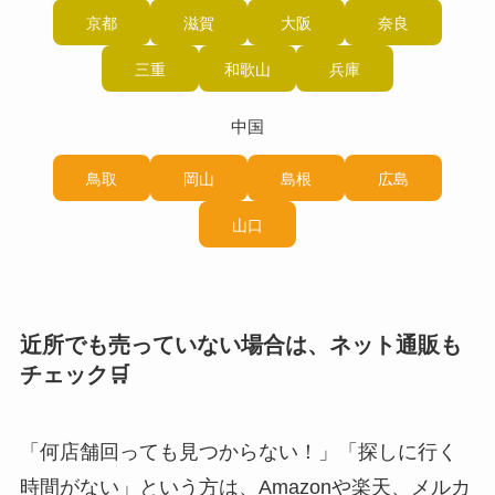
京都
滋賀
大阪
奈良
三重
和歌山
兵庫
中国
鳥取
岡山
島根
広島
山口
近所でも売っていない場合は、ネット通販も
チェック🛒
「何店舗回っても見つからない！」「探しに行く
時間がない」という方は、Amazonや楽天、メルカ