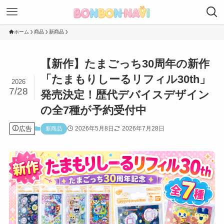
ホーム
商品
新商品
【新作】たまごっち30周年の新作
「たまもりしーるリフィル30th」
2026
7/28
発売決定！歴代デバイスデザイン
の全7種が予約受付中
広告
2026年5月8日
2026年7月28日
新商品