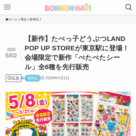
ホーム
商品
新商品
【新作】たべっ子どうぶつLAND
POP UP STOREが東京駅に登場！
2026
5/02
会場限定で新作「ぺたぺたシー
ル」全6種を先行販売
広告
2026年5月2日
新商品