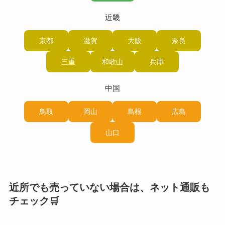
近畿
京都
滋賀
大阪
奈良
三重
和歌山
兵庫
中国
鳥取
岡山
島根
広島
山口
近所でも売っていない場合は、ネット通販も
チェック🛒