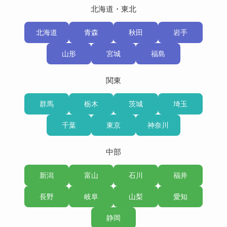
北海道・東北
北海道
青森
秋田
岩手
山形
宮城
福島
関東
群馬
栃木
茨城
埼玉
千葉
東京
神奈川
中部
新潟
富山
石川
福井
長野
岐阜
山梨
愛知
静岡