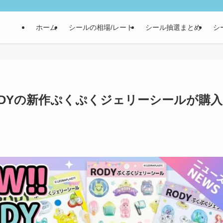
ホーム
シールの相場/レート
シール抽選まとめ
シ
ODYの新作ぷくぷくジェリーシールが購入