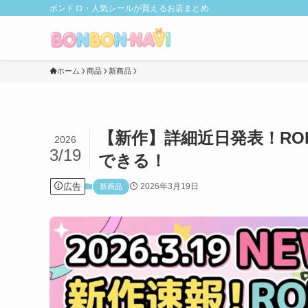
ボンドロ・人気シールが買えるお店まとめ
ホーム
商品
新商品
【新作】詳細近日発表！R
2026
3/19
できる！
広告
2026年3月19日
新商品