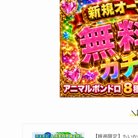
＼
【映画限定】ちいか