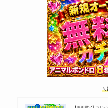
＼
【映画限定】ちいか