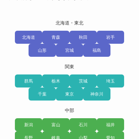
北海道・東北
北海道
青森
秋田
岩手
山形
宮城
福島
関東
群馬
栃木
茨城
埼玉
千葉
東京
神奈川
中部
新潟
富山
石川
福井
長野
岐阜
山梨
愛知