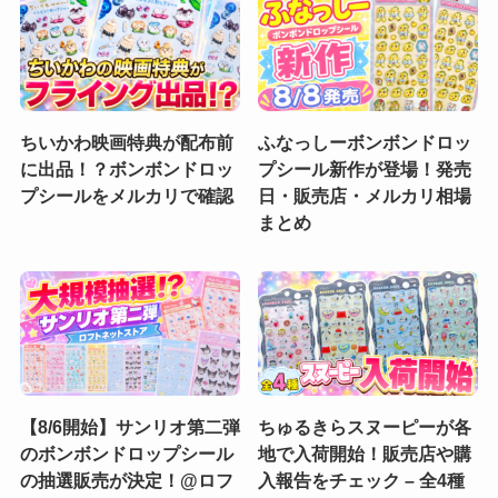
ちいかわ映画特典が配布前
ふなっしーボンボンドロッ
に出品！？ボンボンドロッ
プシール新作が登場！発売
プシールをメルカリで確認
日・販売店・メルカリ相場
まとめ
【8/6開始】サンリオ第二弾
ちゅるきらスヌーピーが各
のボンボンドロップシール
地で入荷開始！販売店や購
の抽選販売が決定！@ロフ
入報告をチェック – 全4種