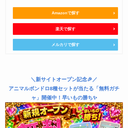
Amazonで探す
楽天で探す
メルカリで探す
＼新サイトオープン記念🎉／
アニマルボンドロ8種セットが当たる「無料ガチ
ャ」開催中！早いもの勝ち✨