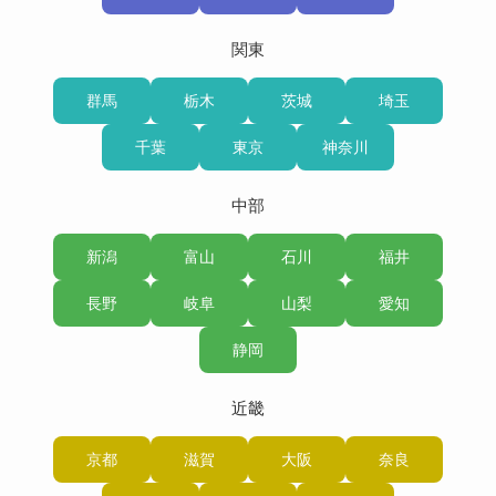
関東
群馬
栃木
茨城
埼玉
千葉
東京
神奈川
中部
新潟
富山
石川
福井
長野
岐阜
山梨
愛知
静岡
近畿
京都
滋賀
大阪
奈良