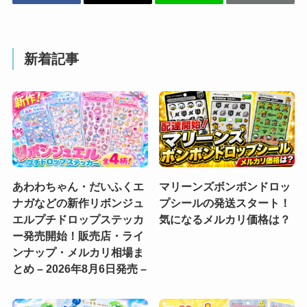
新着記事
あわわちゃん・だいふくエ
マリーンズボンボンドロッ
ナガなどの新作リボンジュ
プシールの発送スタート！
エルプチドロップステッカ
気になるメルカリ価格は？
ー発売開始！販売店・ライ
ンナップ・メルカリ相場ま
とめ – 2026年8月6日発売 –