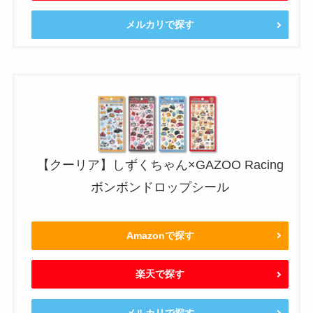
メルカリで探す
【クーリア】しずくちゃん×GAZOO Racing
ボンボンドロップシール
Amazonで探す
楽天で探す
メルカリで探す