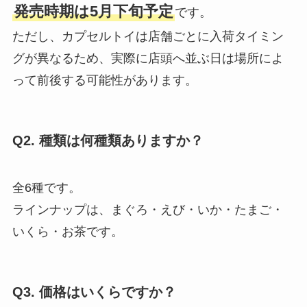
発売時期は5月下旬予定
です。
ただし、カプセルトイは店舗ごとに入荷タイミン
グが異なるため、実際に店頭へ並ぶ日は場所によ
って前後する可能性があります。
Q2. 種類は何種類ありますか？
全6種です。
ラインナップは、まぐろ・えび・いか・たまご・
いくら・お茶です。
Q3. 価格はいくらですか？