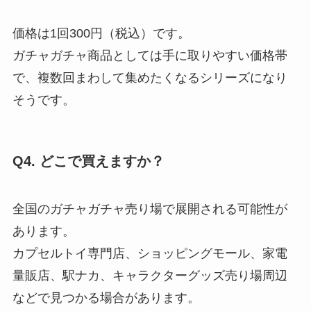
価格は1回300円（税込）です。
ガチャガチャ商品としては手に取りやすい価格帯
で、複数回まわして集めたくなるシリーズになり
そうです。
Q4. どこで買えますか？
全国のガチャガチャ売り場で展開される可能性が
あります。
カプセルトイ専門店、ショッピングモール、家電
量販店、駅ナカ、キャラクターグッズ売り場周辺
などで見つかる場合があります。