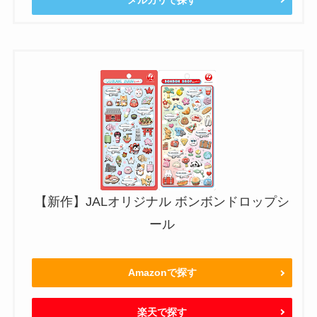
【新作】JALオリジナル ボンボンドロップシ
ール
Amazonで探す
楽天で探す