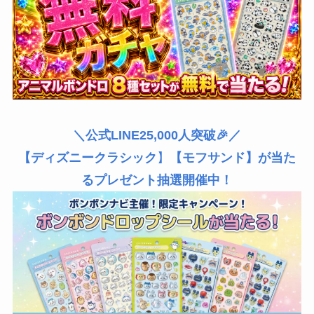
＼公式LINE25,000人突破🎉／
【ディズニークラシック
】
【モフサンド】が当た
るプレゼント抽選開催中！