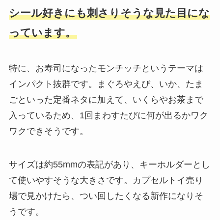
シール好きにも刺さりそうな見た目にな
っています。
特に、お寿司になったモンチッチというテーマは
インパクト抜群です。まぐろやえび、いか、たま
ごといった定番ネタに加えて、いくらやお茶まで
入っているため、1回まわすたびに何が出るかワク
ワクできそうです。
サイズは約55mmの表記があり、キーホルダーとし
て使いやすそうな大きさです。カプセルトイ売り
場で見かけたら、つい回したくなる新作になりそ
うです。