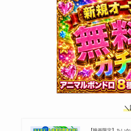
＼
【映画限定】ちいか