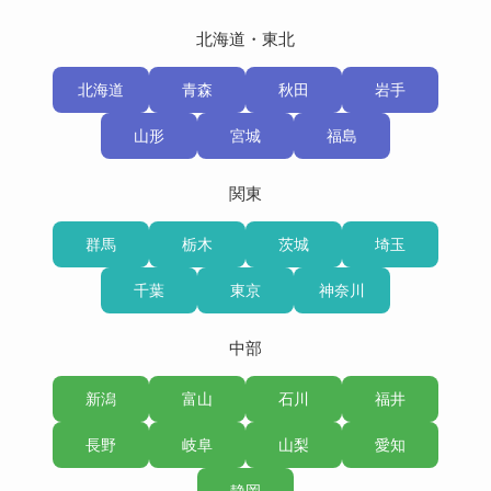
北海道・東北
北海道
青森
秋田
岩手
山形
宮城
福島
関東
群馬
栃木
茨城
埼玉
千葉
東京
神奈川
中部
新潟
富山
石川
福井
長野
岐阜
山梨
愛知
静岡