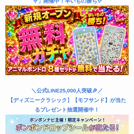
ャ」開催中！早いもの勝ち✨
＼公式LINE25,000人突破🎉／
【ディズニークラシック
】
【モフサンド】が当た
るプレゼント抽選開催中！