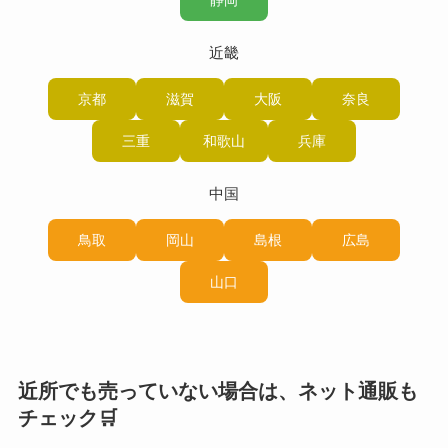
近畿
京都
滋賀
大阪
奈良
三重
和歌山
兵庫
中国
鳥取
岡山
島根
広島
山口
近所でも売っていない場合は、ネット通販も
チェック🛒