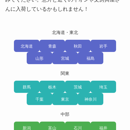
んに入荷しているかもしれません！
北海道・東北
北海道
青森
秋田
岩手
山形
宮城
福島
関東
群馬
栃木
茨城
埼玉
千葉
東京
神奈川
中部
新潟
富山
石川
福井