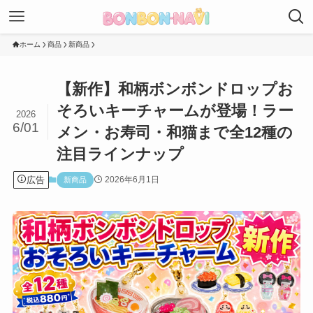
ホーム
商品
新商品
【新作】和柄ボンボンドロップお
そろいキーチャームが登場！ラー
2026
6/01
メン・お寿司・和猫まで全12種の
注目ラインナップ
広告
2026年6月1日
新商品