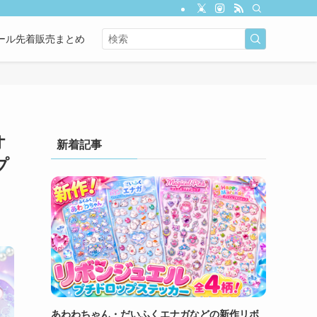
ール先着販売まとめ
オ
新着記事
プ
あわわちゃん・だいふくエナガなどの新作リボ