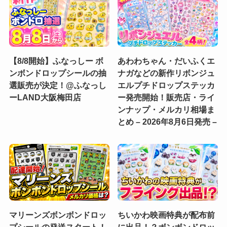
【8/8開始】ふなっしー ボ
あわわちゃん・だいふくエ
ンボンドロップシールの抽
ナガなどの新作リボンジュ
選販売が決定！@ふなっし
エルプチドロップステッカ
ーLAND大阪梅田店
ー発売開始！販売店・ライ
ンナップ・メルカリ相場ま
とめ – 2026年8月6日発売 –
マリーンズボンボンドロッ
ちいかわ映画特典が配布前
プシールの発送スタート！
に出品！？ボンボンドロッ