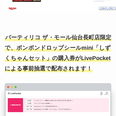
パーティリコ ザ・モール仙台長町店限定
で、ボンボンドロップシールmini「しず
くちゃんセット」の購入券がLivePocket
による事前抽選で配布されます！