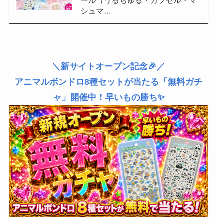
ール（うるちゅる・カプセル・マ
シュマ…
＼新サイトオープン記念🎉／
アニマルボンドロ8種セットが当たる「無料ガチ
ャ」開催中！早いもの勝ち✨