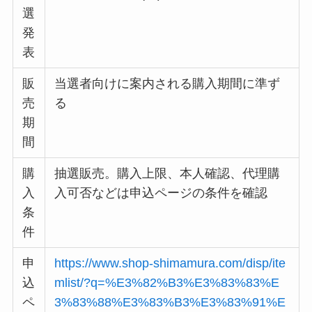
選
発
表
販
当選者向けに案内される購入期間に準ず
売
る
期
間
購
抽選販売。購入上限、本人確認、代理購
入
入可否などは申込ページの条件を確認
条
件
申
https://www.shop-shimamura.com/disp/ite
込
mlist/?q=%E3%82%B3%E3%83%83%E
ペ
3%83%88%E3%83%B3%E3%83%91%E