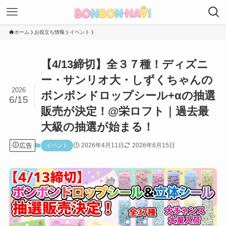
ホーム
お役立ち情報
イベント
【4/13締切】全３７種！ディズニ
ー・サンリオ大・しずくちゃんの
2026
ボンボンドロップシール+αの抽選
6/15
販売が決定！@栄ロフト｜過去最
大級の抽選が始まる！
広告
2026年4月11日
2026年6月15日
イベント