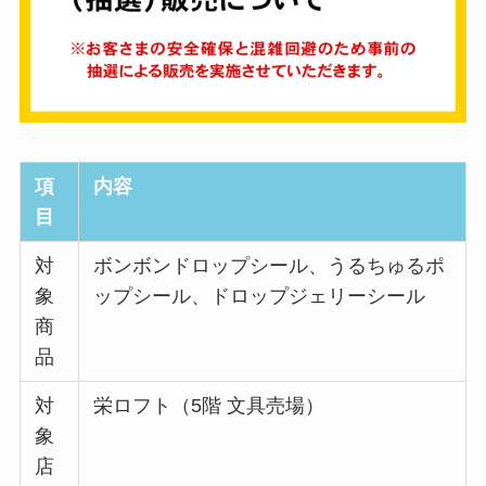
項
内容
目
対
ボンボンドロップシール、うるちゅるポ
象
ップシール、ドロップジェリーシール
商
品
対
栄ロフト（5階 文具売場）
象
店