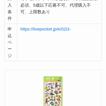
入
必須、5歳以下応募不可、代理購入不
条
可、上限数あり
件
申
https://livepocket.jp/e/02i3-
込
ペ
ー
ジ