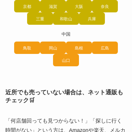
京都
滋賀
大阪
奈良
三重
和歌山
兵庫
中国
鳥取
岡山
島根
広島
山口
近所でも売っていない場合は、ネット通販も
チェック🛒
「何店舗回っても見つからない！」「探しに行く
時間がない」という方は、Amazonや楽天、メルカ