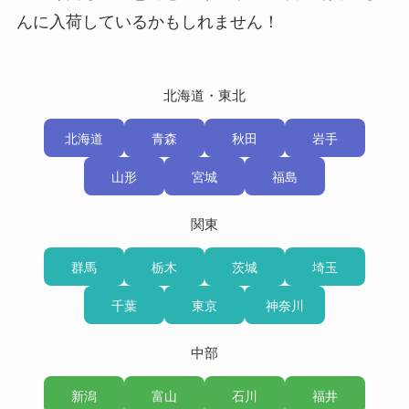
んに入荷しているかもしれません！
北海道・東北
北海道
青森
秋田
岩手
山形
宮城
福島
関東
群馬
栃木
茨城
埼玉
千葉
東京
神奈川
中部
新潟
富山
石川
福井