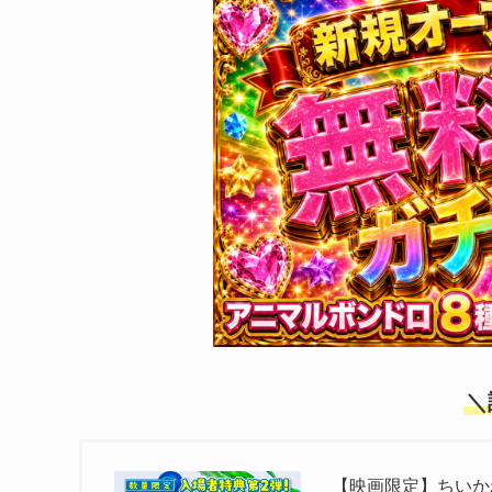
＼
【映画限定】ちいか