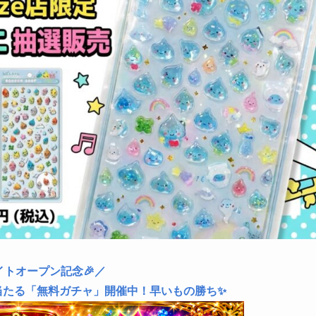
イトオープン記念🎉／
当たる「無料ガチャ」開催中！早いもの勝ち✨