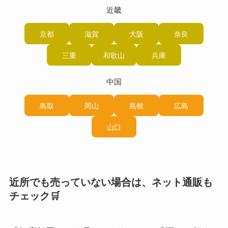
近畿
京都
滋賀
大阪
奈良
三重
和歌山
兵庫
中国
鳥取
岡山
島根
広島
山口
近所でも売っていない場合は、ネット通販も
チェック🛒