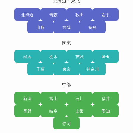
北海道・東北
北海道
青森
秋田
岩手
山形
宮城
福島
関東
群馬
栃木
茨城
埼玉
千葉
東京
神奈川
中部
新潟
富山
石川
福井
長野
岐阜
山梨
愛知
静岡