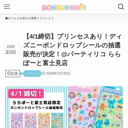
ホーム
お役立ち情報
イベント
【4/1締切】プリンセスあり！ディ
ズニーボンドロップシールの抽選
2026
3/30
販売が決定！@パーティリコ らら
ぽーと富士見店
広告
2026年3月30日
イベント