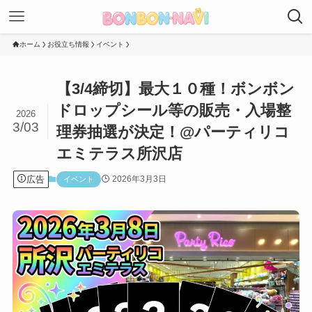
ホーム
お役立ち情報
イベント
【3/4締切】最大１０種！ボンボン
ドロップシール等の販売・入場整
2026
3/03
理券抽選が決定！@パーティリコ
エミテラス所沢店
広告
2026年3月3日
イベント