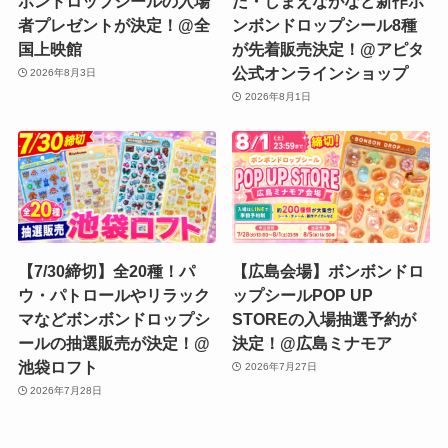
ボンドロップシールの入場
だ・しまえながなど新作ボ
者プレゼントが決定！@全
ンボンドロップシール8種
国上映館
が先着販売決定！@アピタ
公式オンラインショップ
2026年8月3日
2026年8月1日
【7/30締切】全20種！パ
【広島会場】ボンボンドロ
ウ・パトロールやリラック
ップシールPOP UP
マなどボンボンドロップシ
STOREの入場抽選予約が
ールの抽選販売が決定！@
決定！@広島ミナモア
池袋ロフト
2026年7月27日
2026年7月28日