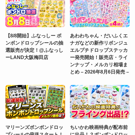
【8/8開始】ふなっしー ボ
あわわちゃん・だいふくエ
ンボンドロップシールの抽
ナガなどの新作リボンジュ
選販売が決定！@ふなっし
エルプチドロップステッカ
ーLAND大阪梅田店
ー発売開始！販売店・ライ
ンナップ・メルカリ相場ま
とめ – 2026年8月6日発売 –
マリーンズボンボンドロッ
ちいかわ映画特典が配布前
プシールの発送スタート！
に出品！？ボンボンドロッ