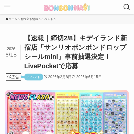
ホーム
お役立ち情報
イベント
【速報｜締切2/8】キデイランド新
宿店「サンリオボンボンドロップ
2026
6/15
シールmini」事前抽選決定！
LivePocketで応募
広告
2026年2月8日
2026年6月15日
イベント