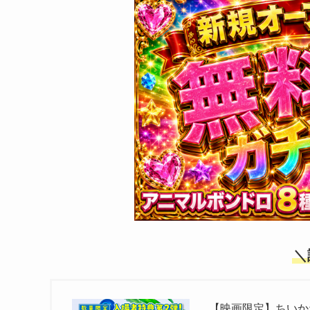
＼
【映画限定】ちいか