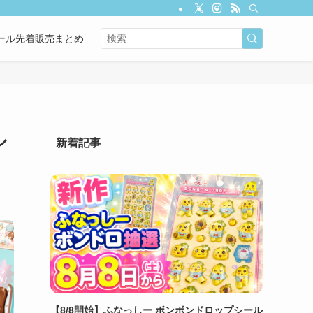
ール先着販売まとめ
ル
新着記事
【8/8開始】ふなっしー ボンボンドロップシール