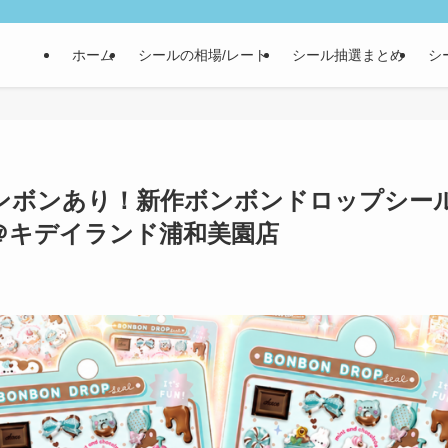
ホーム
シールの相場/レート
シール抽選まとめ
シ
ボンボンあり！新作ボンボンドロップシー
＠キデイランド浦和美園店