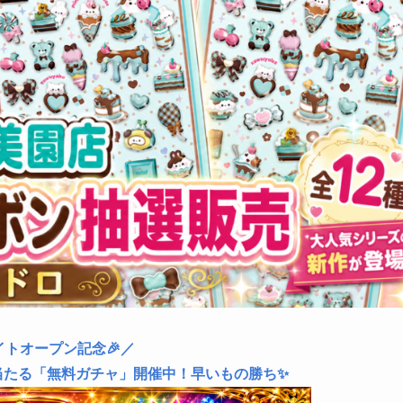
イトオープン記念🎉／
当たる「無料ガチャ」開催中！早いもの勝ち✨