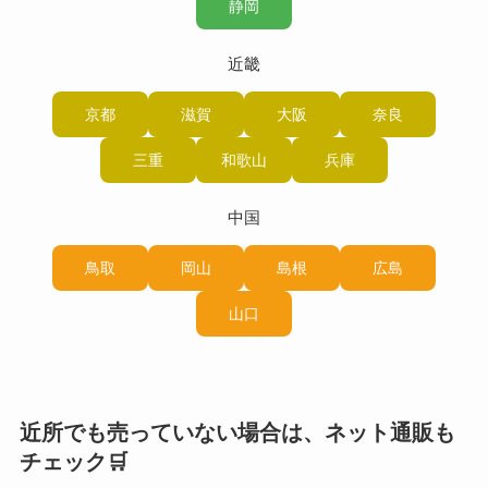
静岡
近畿
京都
滋賀
大阪
奈良
三重
和歌山
兵庫
中国
鳥取
岡山
島根
広島
山口
近所でも売っていない場合は、ネット通販も
チェック🛒