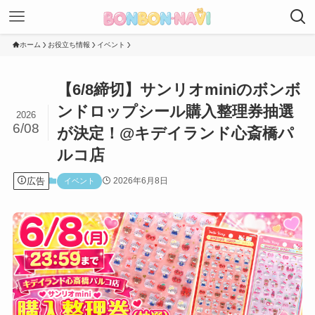
ホーム
お役立ち情報
イベント
【6/8締切】サンリオminiのボンボ
ンドロップシール購入整理券抽選
2026
6/08
が決定！@キデイランド心斎橋パ
ルコ店
広告
2026年6月8日
イベント