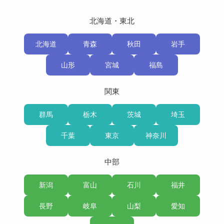
北海道・東北
北海道
青森
秋田
岩手
山形
宮城
福島
関東
群馬
栃木
茨城
埼玉
千葉
東京
神奈川
中部
新潟
富山
石川
福井
長野
岐阜
山梨
愛知