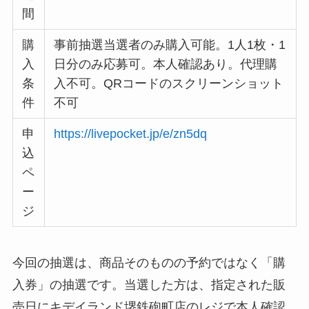
間
購
事前抽選当選者のみ購入可能。1人1枚・1
入
日分のみ応募可。本人確認あり。代理購
条
入不可。QRコードのスクリーンショット
件
不可
申
https://livepocket.jp/e/zn5dq
込
ペ
ー
ジ
今回の抽選は、商品そのものの予約ではなく「購
入券」の抽選です。当選した方は、指定された販
売日にキデイランド堺鉄砲町店のレジで本人確認