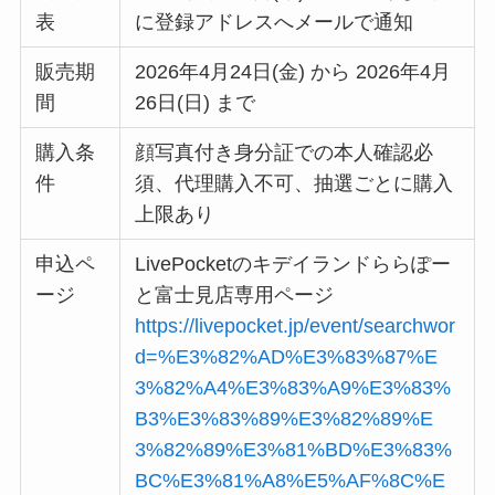
表
に登録アドレスへメールで通知
販売期
2026年4月24日(金) から 2026年4月
間
26日(日) まで
購入条
顔写真付き身分証での本人確認必
件
須、代理購入不可、抽選ごとに購入
上限あり
申込ペ
LivePocketのキデイランドららぽー
ージ
と富士見店専用ページ
https://livepocket.jp/event/searchwor
d=%E3%82%AD%E3%83%87%E
3%82%A4%E3%83%A9%E3%83%
B3%E3%83%89%E3%82%89%E
3%82%89%E3%81%BD%E3%83%
BC%E3%81%A8%E5%AF%8C%E