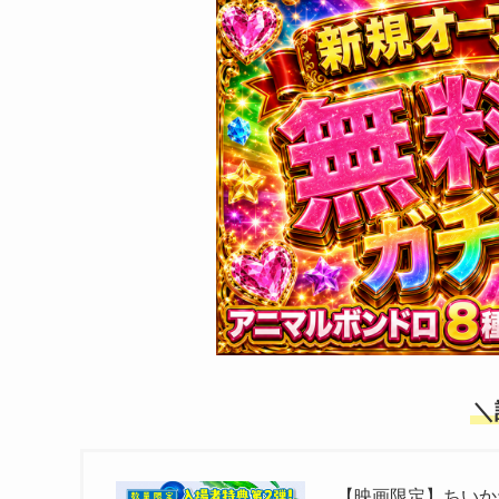
＼
【映画限定】ちいか